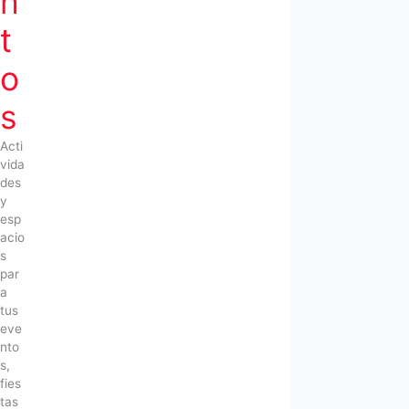
n
t
o
s
Acti
vida
des
y
esp
acio
s
par
a
tus
eve
nto
s,
fies
tas