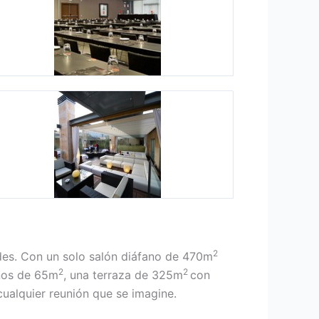
2
des. Con un solo salón diáfano de 470m
2
2
ños de 65m
, una terraza de 325m
con
cualquier reunión que se imagine.