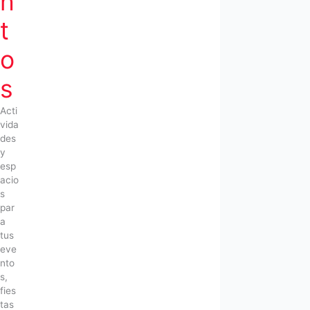
n
t
o
s
Acti
vida
des
y
esp
acio
s
par
a
tus
eve
nto
s,
fies
tas