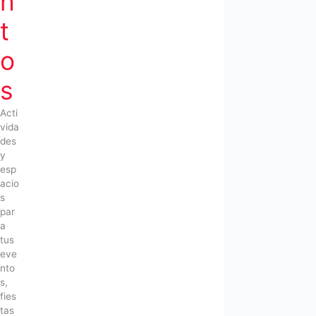
n
t
o
s
Acti
vida
des
y
esp
acio
s
par
a
tus
eve
nto
s,
fies
tas