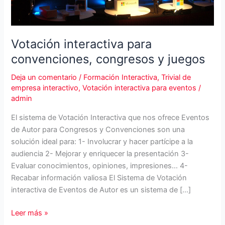
Votación interactiva para
convenciones, congresos y juegos
Deja un comentario
/
Formación Interactiva
,
Trivial de
empresa interactivo
,
Votación interactiva para eventos
/
admin
El sistema de Votación Interactiva que nos ofrece Eventos
de Autor para Congresos y Convenciones son una
solución ideal para: 1- Involucrar y hacer partícipe a la
audiencia 2- Mejorar y enriquecer la presentación 3-
Evaluar conocimientos, opiniones, impresiones… 4-
Recabar información valiosa El Sistema de Votación
interactiva de Eventos de Autor es un sistema de […]
Votación
Leer más »
interactiva