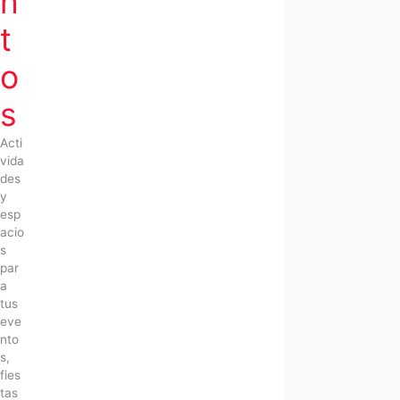
n
t
o
s
Acti
vida
des
y
esp
acio
s
par
a
tus
eve
nto
s,
fies
tas