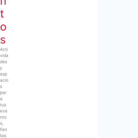
n
t
o
s
Acti
vida
des
y
esp
acio
s
par
a
tus
eve
nto
s,
fies
tas