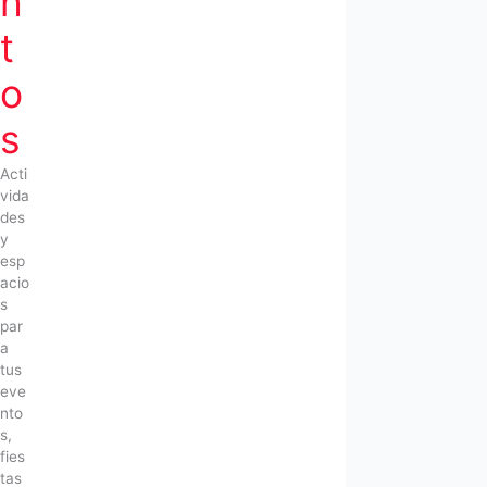
n
t
o
s
Acti
vida
des
y
esp
acio
s
par
a
tus
eve
nto
s,
fies
tas