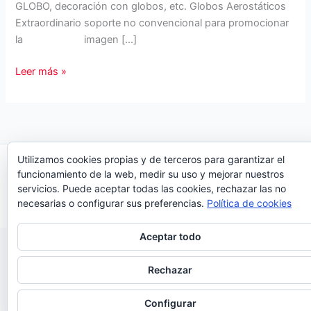
GLOBO, decoración con globos, etc. Globos Aerostáticos
Extraordinario soporte no convencional para promocionar
la imagen […]
Airland
Leer más »
Globos
Hinchables.
Hinchables
y
Globos
Utilizamos cookies propias y de terceros para garantizar el
Copyright © 2026 Organiza Eventos
para
funcionamiento de la web, medir su uso y mejorar nuestros
eventos
servicios. Puede aceptar todas las cookies, rechazar las no
necesarias o configurar sus preferencias.
Política de cookies
Aceptar todo
Rechazar
Configurar