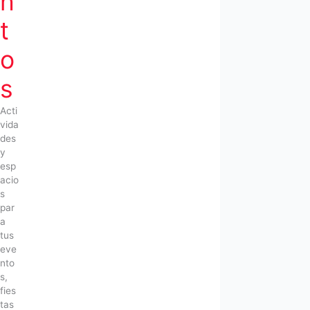
n
t
o
s
Acti
vida
des
y
esp
acio
s
par
a
tus
eve
nto
s,
fies
tas