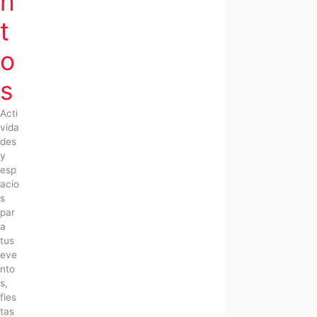
n
t
o
s
Acti
vida
des
y
esp
acio
s
par
a
tus
eve
nto
s,
fies
tas