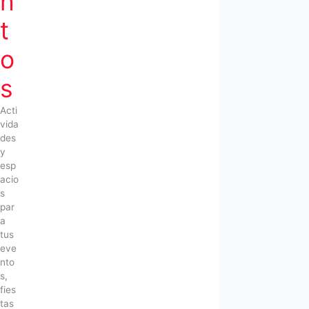
n
t
o
s
Acti
vida
des
y
esp
acio
s
par
a
tus
eve
nto
s,
fies
tas