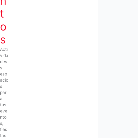
n
t
o
s
Acti
vida
des
y
esp
acio
s
par
a
tus
eve
nto
s,
fies
tas