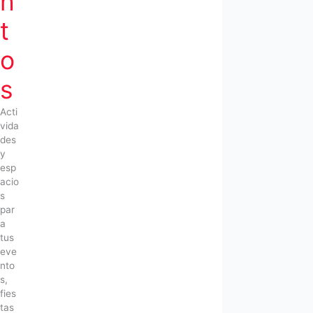
n
t
o
s
Acti
vida
des
y
esp
acio
s
par
a
tus
eve
nto
s,
fies
tas