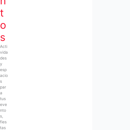
n
t
o
s
Acti
vida
des
y
esp
acio
s
par
a
tus
eve
nto
s,
fies
tas