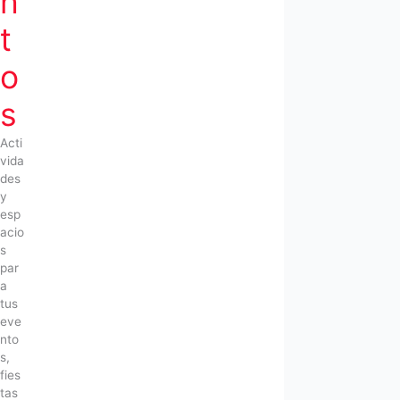
n
t
o
s
Acti
vida
des
y
esp
acio
s
par
a
tus
eve
nto
s,
fies
tas