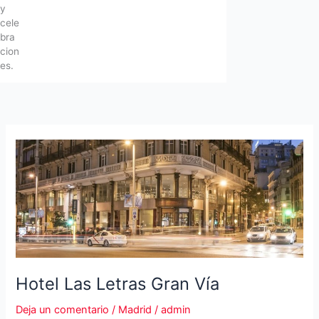
y
cele
bra
cion
es.
Hotel Las Letras Gran Vía
Deja un comentario
/
Madrid
/
admin