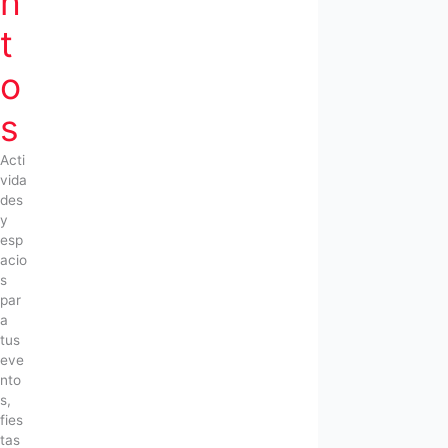
n
t
o
s
Acti
vida
des
y
esp
acio
s
par
a
tus
eve
nto
s,
fies
tas