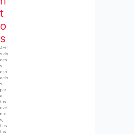
n
t
o
s
Acti
vida
des
y
esp
acio
s
par
a
tus
eve
nto
s,
fies
tas