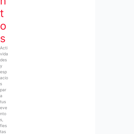
n
t
o
s
Acti
vida
des
y
esp
acio
s
par
a
tus
eve
nto
s,
fies
tas