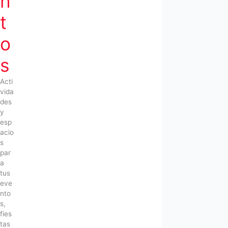
n
t
o
s
Acti
vida
des
y
esp
acio
s
par
a
tus
eve
nto
s,
fies
tas