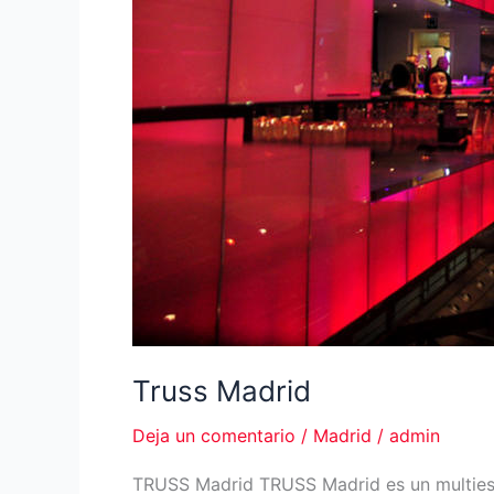
Truss Madrid
Deja un comentario
/
Madrid
/
admin
TRUSS Madrid TRUSS Madrid es un multiespa