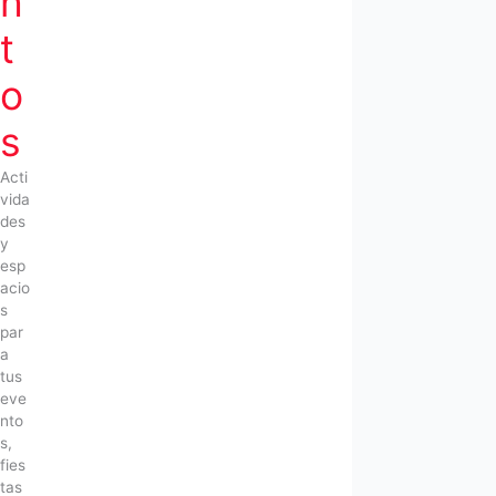
n
t
o
s
Acti
vida
des
y
esp
acio
s
par
a
tus
eve
nto
s,
fies
tas