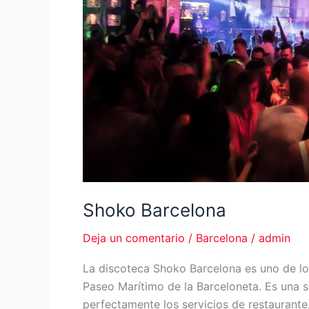
Shoko Barcelona
Deja un comentario
/
Barcelona
/
admin
La discoteca Shoko Barcelona es uno de los
Paseo Marítimo de la Barceloneta. Es una 
perfectamente los servicios de restaurante