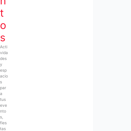
n
t
o
s
Acti
vida
des
y
esp
acio
s
par
a
tus
eve
nto
s,
fies
tas