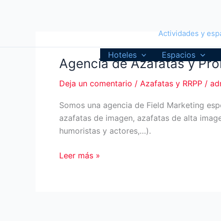
Ir
al
contenido
Actividades y espa
Hoteles
Espacios
Agencia de Azafatas y Pro
Deja un comentario
/
Azafatas y RRPP
/
ad
Somos una agencia de Field Marketing espec
azafatas de imagen, azafatas de alta image
humoristas y actores,…).
Agencia
Leer más »
de
Azafatas
y
Promotoras:
a10