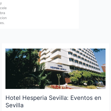
y
cele
bra
cion
es.
Hotel Hesperia Sevilla: Eventos en
Sevilla