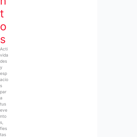
n
t
o
s
Acti
vida
des
y
esp
acio
s
par
a
tus
eve
nto
s,
fies
tas