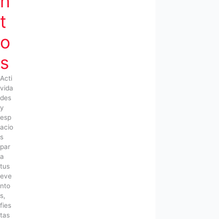
n
t
o
s
Acti
vida
des
y
esp
acio
s
par
a
tus
eve
nto
s,
fies
tas