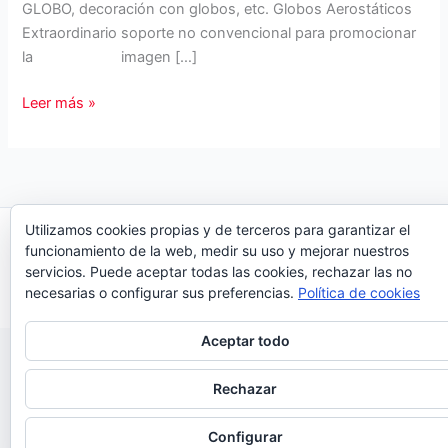
GLOBO, decoración con globos, etc. Globos Aerostáticos
Extraordinario soporte no convencional para promocionar
la imagen […]
Airland
Leer más »
Globos
Hinchables.
Hinchables
y
Globos
Utilizamos cookies propias y de terceros para garantizar el
Copyright © 2026 Organiza Eventos
para
funcionamiento de la web, medir su uso y mejorar nuestros
eventos
servicios. Puede aceptar todas las cookies, rechazar las no
necesarias o configurar sus preferencias.
Política de cookies
Aceptar todo
Rechazar
Configurar