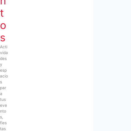
n
t
o
s
Acti
vida
des
y
esp
acio
s
par
a
tus
eve
nto
s,
fies
tas