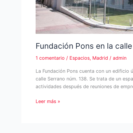
Fundación Pons en la call
1 comentario
/
Espacios
,
Madrid
/
admin
La Fundación Pons cuenta con un edificio ú
calle Serrano núm. 138. Se trata de un es
actividades después de reuniones de emp
Fundación
Leer más »
Pons
en
la
calle